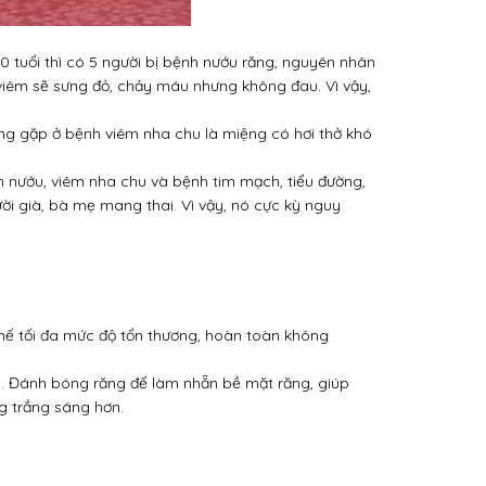
0 tuổi thì có 5 người bị bệnh nướu răng, nguyên nhân
viêm sẽ sưng đỏ, chảy máu nhưng không đau.
Vì vậy,
ng gặp ở bệnh viêm nha chu là miệng có hơi thở khó
êm nướu, viêm nha chu và bệnh tim mạch, tiểu đường,
ời già, bà mẹ mang thai.
Vì vậy, nó cực kỳ nguy
chế tối đa mức độ tổn thương, hoàn toàn không
.
Đánh bóng răng để làm nhẵn bề mặt răng, giúp
g trắng sáng hơn.