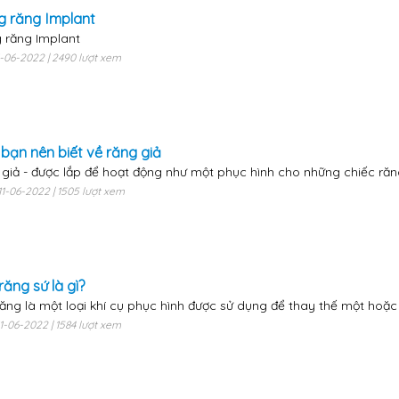
g răng Implant
 răng Implant
11-06-2022 | 2490 lượt xem
 bạn nên biết về răng giả
giả - được lắp để hoạt động như một phục hình cho những chiếc răn
11-06-2022 | 1505 lượt xem
răng sứ là gì?
ăng là một loại khí cụ phục hình được sử dụng để thay thế một hoặc 
11-06-2022 | 1584 lượt xem