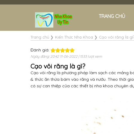
TRANG CHỦ
Trang chủ
❯
Kiến Thức Nha Khoa
❯
Cạo vôi răng là gì
Đánh giá:
Ngày đăng: 20:42 11-06-2022 | 1533 lượt xem
Cạo vôi răng là gì?
Cạo vôi răng là phương pháp làm sạch các mảng bá
& thức ăn thừa bám vào răng và nướu.
Theo thời gi
có sự can thiệp của các thiết bị nha khoa chuyên d