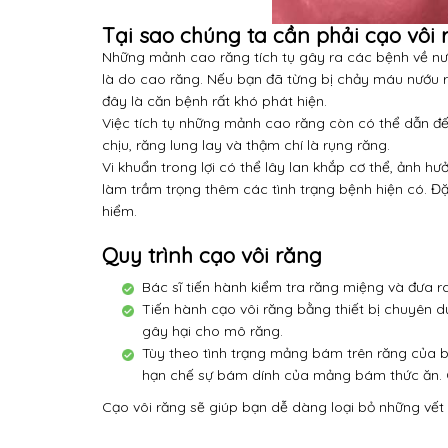
Tại sao chúng ta cần phải cạo vôi 
Những mảnh cao răng tích tụ gây ra các bệnh về nư
là do cao răng.
Nếu bạn đã từng bị chảy máu nướu ră
đây là căn bệnh rất khó phát hiện.
Việc tích tụ những mảnh cao răng còn có thể dẫn đ
chịu, răng lung lay và thậm chí là rụng răng.
Vi khuẩn trong lợi có thể lây lan khắp cơ thể, ảnh h
làm trầm trọng thêm các tình trạng bệnh hiện có.
Đặ
hiểm.
Quy trình cạo vôi răng
Bác sĩ tiến hành kiểm tra răng miệng và đưa r
Tiến hành cạo vôi răng bằng thiết bị chuyên 
gây hại cho mô răng.
Tùy theo tình trạng mảng bám trên răng của b
hạn chế sự bám dính của mảng bám thức ăn.
Cạo vôi răng sẽ giúp bạn dễ dàng loại bỏ những vết ố 