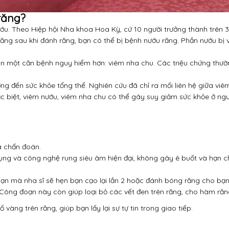
răng?
ớu.
Theo Hiệp hội Nha khoa Hoa Kỳ, cứ 10 người trưởng thành trên 3
ng sau khi đánh răng, bạn có thể bị bệnh nướu răng.
Phần nướu bị 
ến một căn bệnh nguy hiểm hơn: viêm nha chu.
Các triệu chứng thườ
ưởng đến sức khỏe tổng thể.
Nghiên cứu đã chỉ ra mối liên hệ giữa vi
c biệt, viêm nướu, viêm nha chu có thể gây suy giảm sức khỏe ở ngư
a chẩn đoán.
dụng và công nghệ rung siêu âm hiện đại, không gây ê buốt và hạn 
ạn mà nha sĩ sẽ hẹn bạn cạo lại lần 2 hoặc đánh bóng răng cho bạn
Công đoạn này còn giúp loại bỏ các vết đen trên răng, cho hàm răn
vàng trên răng, giúp bạn lấy lại sự tự tin trong giao tiếp.