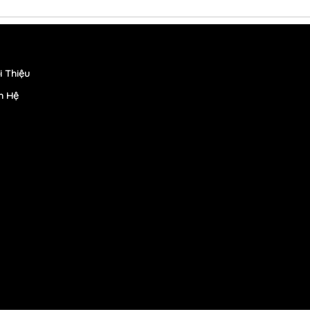
i Thiệu
n Hệ
ẩy đôi em bé 1 2 chiều |xe tập đi em bé giá bao nhiêu |xe ô tô điện tr
óa cửa mã số vân tay thông minh |khóa cửa tay gạt giá rẻ |thiết kế n
 hàng thực phẩm hữu cơ tiện lợi |