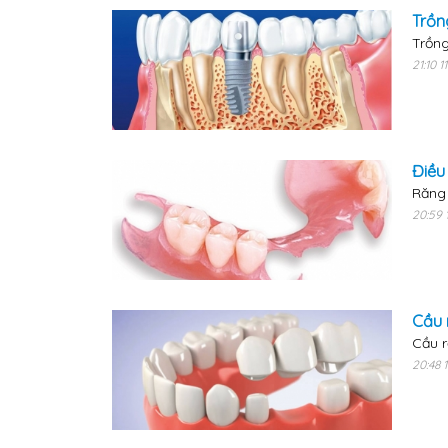
Trồn
Trồng
21:10 
Điều
Răng 
20:59 
Cầu 
Cầu r
20:48 