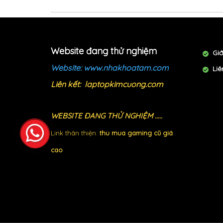
Website đang thử nghiệm
Giớ
​Website:
www.nhakhoatam.com
Liê
Liên kết:
laptopkimcuong.com
WEBSITE ĐANG THỬ NGHIỆM .....
Link thân thiện:
thu mua gaming cũ giá
cao
nước hoa niche giá rẻ |phụ kiện trang trí xe SH |xe đ
trượt nhà bóng trẻ em |shop kiếm gỗ bokken nhật |kh
ngon |Nước sốt ướp thịt hải sản nướng bbq ngon |Cửa