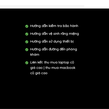
Hướng dẫn kiểm tra bảo hành
Hướng dẫn vệ sinh răng miệng
Hướng dẫn sử dụng thiết bị
Hướng dẫn đường đến phòng
khám
Liên kết:
thu mua laptop cũ
giá cao
|
thu mua macbook
cũ giá cao
ẻ em 2 4 chỗ ngồi |xe trượt scooter trẻ em giá rẻ |cầu
ội thất căn hộ chung cư ||Nước sốt kho thịt cá