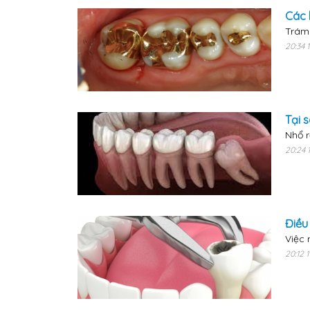
Các 
Trám 
20:34 
Tại 
Nhổ r
20:24 
Điều
Việc 
20:12 