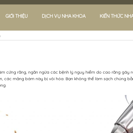
GIỚI THIỆU
DỊCH VỤ NHA KHOA
KIẾN THỨC NH
?
m cứng răng, ngăn ngừa các bệnh lý nguy hiểm do cao răng gây r
an, các mảng bám này bị vôi hóa.
Bạn không thể làm sạch chúng bằ
ụng.