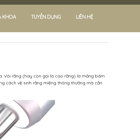
A KHOA
TUYỂN DỤNG
LIÊN HỆ
a.
Vôi
răng (hay còn gọi là cao răng) là mảng bám
ng cách vệ sinh răng miệng thông thường mà cần