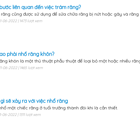
bước liên quan đến việc trám răng?
răng cũng được sử dụng để sửa chữa răng bị nứt hoặc gãy và răng
11-06-2022 | 1473 lượt xem
sao phải nhổ răng khôn?
ăng khôn là một thủ thuật phẫu thuật để loại bỏ một hoặc nhiều răng
11-06-2022 | 1465 lượt xem
 gì sẽ xảy ra với việc nhổ răng
nhổ một chiếc răng ở tuổi trưởng thành đôi khi là cần thiết.
11-06-2022 | 1311 lượt xem