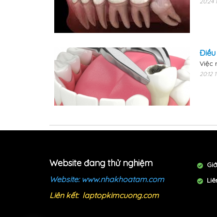
20:24 
Điều
Việc 
20:12 
Website đang thử nghiệm
Giớ
​Website:
www.nhakhoatam.com
Liê
Liên kết:
laptopkimcuong.com