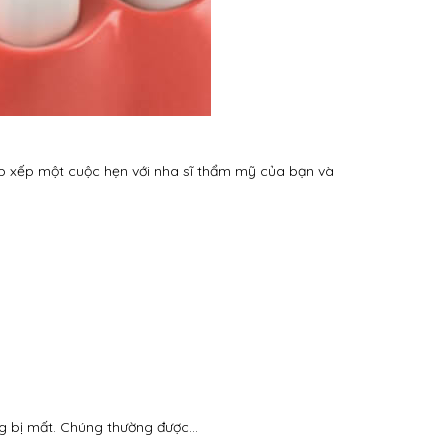
ắp xếp một cuộc hẹn với nha sĩ thẩm mỹ của bạn và
g bị mất. Chúng thường được...