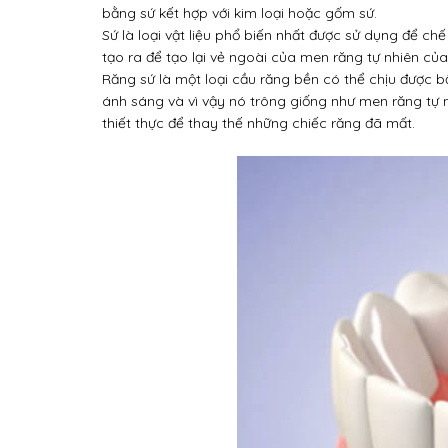
bằng sứ kết hợp với kim loại hoặc gốm sứ.
Sứ là loại vật liệu phổ biến nhất được sử dụng để c
tạo ra để tạo lại vẻ ngoài của men răng tự nhiên c
Răng sứ là một loại cầu răng bền có thể chịu được b
ánh sáng và vì vậy nó trông giống như men răng tự n
thiết thực để thay thế những chiếc răng đã mất.