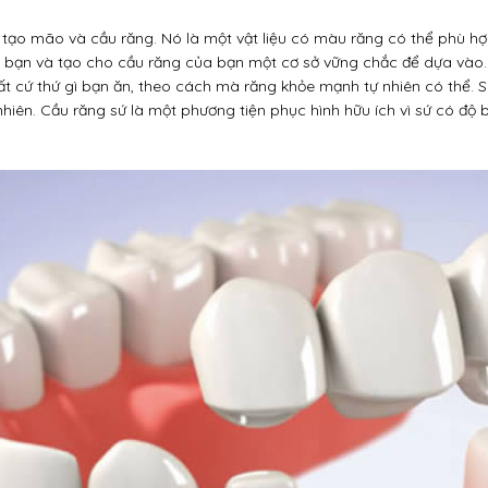
hế tạo mão và cầu răng. Nó là một vật liệu có màu răng có thể phù h
ủa bạn và tạo cho cầu răng của bạn một cơ sở vững chắc để dựa vào.
ất cứ thứ gì bạn ăn, theo cách mà răng khỏe mạnh tự nhiên có thể. S
hiên. Cầu răng sứ là một phương tiện phục hình hữu ích vì sứ có độ 