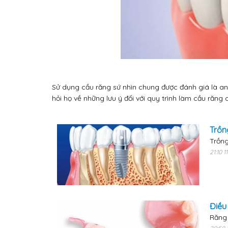
Sử dụng cầu răng sứ nhìn chung được đánh giá là an
hỏi họ về những lưu ý đối với quy trình làm cầu răng
Trồn
Trồng
21:10 
Điều
Răng 