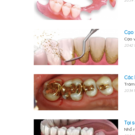
20:59 
Cạo 
Cạo 
20:42 
Các 
Trám 
20:34 
Tại 
Nhổ r