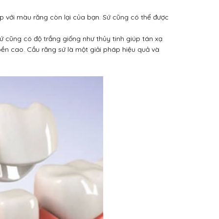
ợp với màu răng còn lại của bạn. Sứ cũng có thể được
ứ cũng có độ trắng giống như thủy tinh giúp tán xạ
bền cao. Cầu răng sứ là một giải pháp hiệu quả và