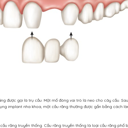
g được gọi là trụ cầu. Một mố đóng vai trò là neo cho cây cầu. Sau 
dụng implant nha khoa, một cầu răng thường được gắn bằng cách là
cầu răng truyền thống. Cầu răng truyền thống là loại cầu răng phổ 